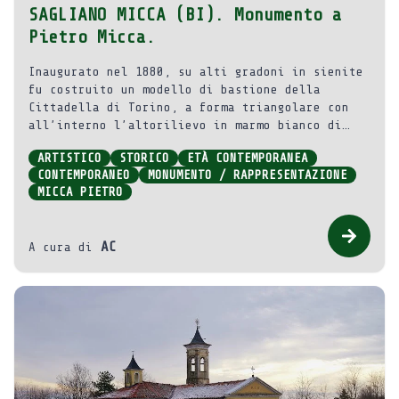
SAGLIANO MICCA (BI). Monumento a
Pietro Micca.
Inaugurato nel 1880, su alti gradoni in sienite
fu costruito un modello di bastione della
Cittadella di Torino, a forma triangolare con
all’interno l’altorilievo in marmo bianco di
Carrara raffigurante il gesto dell’eroe, opera
ARTISTICO
STORICO
ETÀ CONTEMPORANEA
di Luigi Vimercati (1828 – 1893).
CONTEMPORANEO
MONUMENTO / RAPPRESENTAZIONE
MICCA PIETRO
AC
A cura di