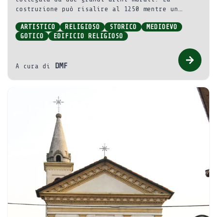
costruzione può risalire al 1250 mentre un
ampliamento, con la ricca decorazione ad
ARTISTICO
RELIGIOSO
STORICO
MEDIOEVO
affresco, è del 1450 circa.
GOTICO
EDIFICIO RELIGIOSO
DMF
A cura di