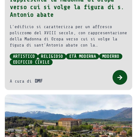
verso cui si volge la figura di s.
Antonio abate
L’edificio si caratterizza per un affresco
policromo del XVIII secolo, con rappresentazione
della Madonna di Oropa verso cui si volge la
figura di sant’Antonio abate con la
caratteristica croce tau sul petto e con davanti
ARTISTICO
RELIGIOSO
ETÀ MODERNA
MODERNO
un fuoco ardente.
EDIFICIO CIVILE
DMF
A cura di