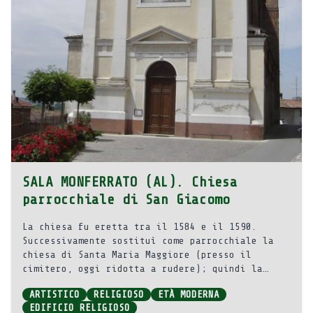
SALA MONFERRATO (AL). Chiesa
parrocchiale di San Giacomo
La chiesa fu eretta tra il 1584 e il 1590.
Successivamente sostituì come parrocchiale la
chiesa di Santa Maria Maggiore (presso il
cimitero, oggi ridotta a rudere); quindi la
Chiesa di San Giacomo ebbe e mantiene la
ARTISTICO
RELIGIOSO
ETÀ MODERNA
titolarità della Parrocchia della Natività di
EDIFICIO RELIGIOSO
Maria Vergine.