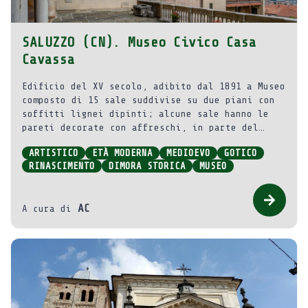
SALUZZO (CN). Museo Civico Casa
Cavassa
Edificio del XV secolo, adibito dal 1891 a Museo
composto di 15 sale suddivise su due piani con
soffitti lignei dipinti; alcune sale hanno le
pareti decorate con affreschi, in parte del
Cinquecento. Tutte le sale sono arredate con
ARTISTICO
ETÀ MODERNA
MEDIOEVO
GOTICO
oggetti, mobili, arredi, dipinti prevalentemente
RINASCIMENTO
DIMORA STORICA
MUSEO
del XV-XVI secolo.
AC
A cura di