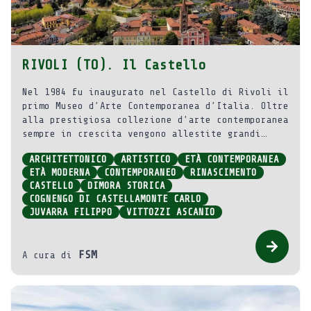
RIVOLI (TO). Il Castello
Nel 1984 fu inaugurato nel Castello di Rivoli il
primo Museo d’Arte Contemporanea d’Italia. Oltre
alla prestigiosa collezione d’arte contemporanea
sempre in crescita vengono allestite grandi
mostre temporanee. Un incontro straordinario tra
ARCHITETTONICO
ARTISTICO
ETÀ CONTEMPORANEA
passato e presente, che rende il Museo unico al
ETÀ MODERNA
CONTEMPORANEO
RINASCIMENTO
mondo.
CASTELLO
DIMORA STORICA
COGNENGO DI CASTELLAMONTE CARLO
JUVARRA FILIPPO
VITTOZZI ASCANIO
FSM
A cura di