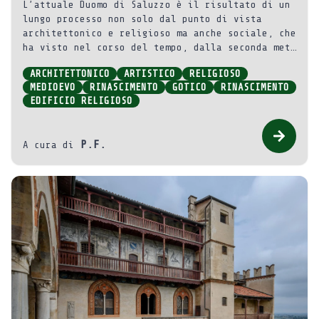
L’attuale Duomo di Saluzzo è il risultato di un
lungo processo non solo dal punto di vista
architettonico e religioso ma anche sociale, che
ha visto nel corso del tempo, dalla seconda metà
del XII secolo fino quasi ad oggi, lo sviluppo
ARCHITETTONICO
ARTISTICO
RELIGIOSO
dell’edificio come espressione della fede di un
MEDIOEVO
RINASCIMENTO
GOTICO
RINASCIMENTO
popolo: nei documenti di archivio sono
EDIFICIO RELIGIOSO
ricordati, infatti, i lasciti sia in somme di
denaro sia in materiali da costruzione per la
fabbrica della chiesa.
P.F.
A cura di