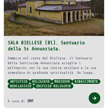
SALA BIELLESE (Bl). Santuario
della Ss Annunziata.
Immerso nel cuore del Biellese, il Santuario
della Santissima Annunziata accoglie i
pellegrini con la sua storia secolare e la sua
atmosfera di profonda spiritualità. Un luogo
dove fede, arte e storia si intrecciano,
ARTISTICO
RELIGIOSO
MEDIOEVO
RINASCIMENTO
offrendo un’esperienza unica ai visitatori.
NEOCLASSICO
EDIFICIO RELIGIOSO
DMF
A cura di