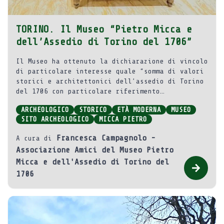
TORINO. Il Museo “Pietro Micca e
dell’Assedio di Torino del 1706”
Il Museo ha ottenuto la dichiarazione di vincolo
di particolare interesse quale “somma di valori
storici e architettonici dell’assedio di Torino
del 1706 con particolare riferimento
all’episodio di Pietro Micca e dall’ampio
ARCHEOLOGICO
STORICO
ETÀ MODERNA
MUSEO
sviluppo della rete sotterranea di Gallerie di
SITO ARCHEOLOGICO
MICCA PIETRO
contromina, pregevole esempio di architettura
militare dei secoli XVI – XVIII”.
Francesca Campagnolo -
A cura di
Associazione Amici del Museo Pietro
Micca e dell'Assedio di Torino del
1706