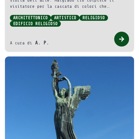
storia dell’arte. Malgrado ciò colpisce il
visitatore per la cascata di colori che
caratterizza il suo interno, in netto contrasto
ARCHITETTONICO
ARTISTICO
RELIGIOSO
con la facciata, semplice e pressoché bicolore.
EDIFICIO RELIGIOSO
A. P.
A cura di