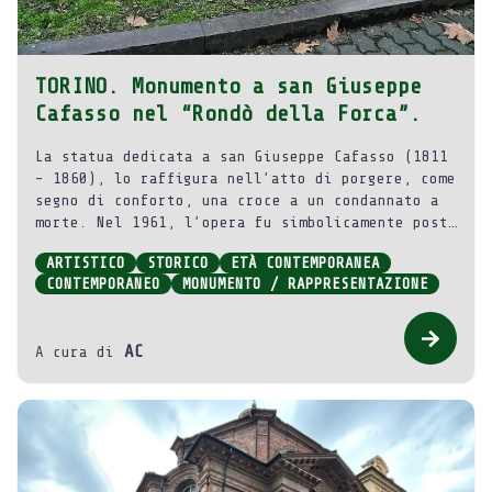
TORINO. Monumento a san Giuseppe
Cafasso nel “Rondò della Forca”.
La statua dedicata a san Giuseppe Cafasso (1811
– 1860), lo raffigura nell’atto di porgere, come
segno di conforto, una croce a un condannato a
morte. Nel 1961, l’opera fu simbolicamente posta
dove erano eseguite le impiccagioni (Rondò della
ARTISTICO
STORICO
ETÀ CONTEMPORANEA
Forca), allo sbocco di corso Valdocco.
CONTEMPORANEO
MONUMENTO / RAPPRESENTAZIONE
AC
A cura di