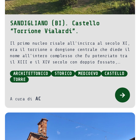
SANDIGLIANO (BI). Castello
“Torrione Vialardi”.
Il primo nucleo risale all’incirca al secolo XI,
era il torrione o dongione centrale che diede il
nome all’intero complesso che fu potenziato tra
il XIII e il XIV secolo con doppio fossato,
torri con ponti levatoi, soprelevazione della
ARCHITETTONICO
STORICO
MEDIOEVO
CASTELLO
cortina dei fabbricati preesistenti.
TORRE
AC
A cura di