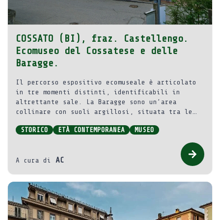
COSSATO (BI), fraz. Castellengo.
Ecomuseo del Cossatese e delle
Baragge.
Il percorso espositivo ecomuseale è articolato
in tre momenti distinti, identificabili in
altrettante sale. La Baragge sono un’area
collinare con suoli argillosi, situata tra le
province di Biella, Vercelli e Novara. Sono
STORICO
ETÀ CONTEMPORANEA
MUSEO
caratterizzate da vaste praterie, brughiere
aride e un ambiente che per le sue
caratteristiche paesaggistiche ricorda la
AC
A cura di
savana. La parola “baragge” è legata alla radice
preromana barr-, che significa “sterile”.