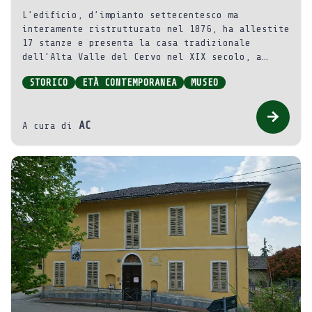
L’edificio, d’impianto settecentesco ma
interamente ristrutturato nel 1876, ha allestite
17 stanze e presenta la casa tradizionale
dell’Alta Valle del Cervo nel XIX secolo, a
doppia funzione rurale e abitativa, con cucina,
STORICO
ETÀ CONTEMPORANEA
MUSEO
stalla, camera da letto, granaio, oltre a
particolarità culturali e sociali di questo
territorio: la scuola elementare femminile,
AC
A cura di
quella professionale a indirizzo edile, le
società operaie, l’attività dei muratori e degli
scalpellini, l’emigrazione stagionale degli
uomini, il ruolo fondamentale esercitato dalla
donna nella società locale.