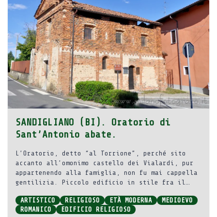
SANDIGLIANO (BI). Oratorio di
Sant’Antonio abate.
L’Oratorio, detto “al Torrione”, perché sito
accanto all’omonimo castello dei Vialardi, pur
appartenendo alla famiglia, non fu mai cappella
gentilizia. Piccolo edificio in stile fra il
romanico e il gotico eretto probabilmente alla
ARTISTICO
RELIGIOSO
ETÀ MODERNA
MEDIOEVO
fine del XIII secolo o all’inizio del XIV.
ROMANICO
EDIFICIO RELIGIOSO