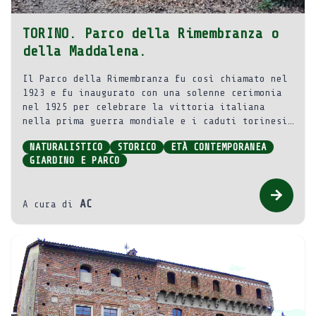
TORINO. Parco della Rimembranza o
della Maddalena.
Il Parco della Rimembranza fu così chiamato nel
1923 e fu inaugurato con una solenne cerimonia
nel 1925 per celebrare la vittoria italiana
nella prima guerra mondiale e i caduti torinesi,
e per costituire un arboreto sperimentale con
NATURALISTICO
STORICO
ETÀ CONTEMPORANEA
quattrocento specie botaniche differenti. Ha
GIARDINO E PARCO
un’estensione superiore a 90 ettari e ospita
oltre 21.000 alberi.
AC
A cura di