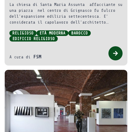
La chiesa di Santa Maria Assunta affacciante su
una piazza nel centro di Grignasco fu fulcro
dell’espansione edilizia settecentesca. E’
considerata il capolavoro dell’architetto
torinese Bernardo Antonio Vittone, l’ultimo
RELIGIOSO
ETÀ MODERNA
BAROCCO
prestigioso esponente del barocco in Piemonte.
EDIFICIO RELIGIOSO
FSM
A cura di