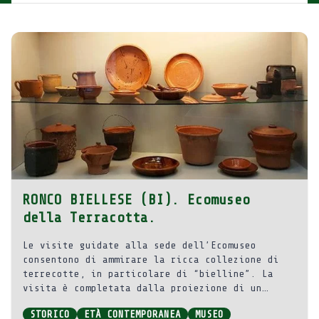
RONCO BIELLESE (BI). Ecomuseo
della Terracotta.
Le visite guidate alla sede dell’Ecomuseo
consentono di ammirare la ricca collezione di
terrecotte, in particolare di “bielline”. La
visita è completata dalla proiezione di un
filmato sulle fasi di produzione. Il percorso
STORICO
ETÀ CONTEMPORANEA
MUSEO
ecomuseale si snoda lungo le vie del paese