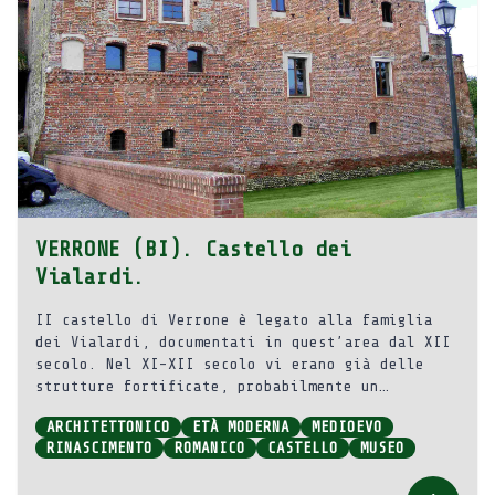
VERRONE (BI). Castello dei
Vialardi.
II castello di Verrone è legato alla famiglia
dei Vialardi, documentati in quest’area dal XII
secolo. Nel XI-XII secolo vi erano già delle
strutture fortificate, probabilmente un
castello-recinto, poi ampliato con il dongione e
ARCHITETTONICO
ETÀ MODERNA
MEDIOEVO
le torri angolari risalenti al XIV secolo. Altri
RINASCIMENTO
ROMANICO
CASTELLO
MUSEO
interventi furono eseguiti nel XV e nel XVII-
XVIII secolo, modificando radicalmente il