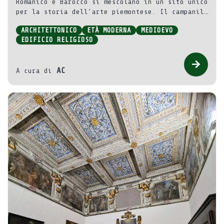
Romanico e Barocco si mescolano in un sito unico
per la storia dell’arte piemontese. Il campanile
romanico del XII secolo è la sola testimonianza
ARCHITETTONICO
ETÀ MODERNA
MEDIOEVO
del primitivo edificio che fu ampliato o
EDIFICIO RELIGIOSO
ricostruito, forse alla fine del XIII o
all’inizio inizio del XIV secolo.
AC
A cura di