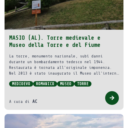
MASIO (AL). Torre medievale e
Museo della Torre e del Fiume
La torre, monumento nazionale, subì danni
durante un bombardamento tedesco nel 1944.
Restaurata è tornata all’originale imponenza.
Nel 2013 è stato inaugurato il Museo all’interno
della Torre del XIII secolo, inserita in un più
MEDIOEVO
ROMANICO
MUSEO
TORRE
vasto progetto di museo diffuso sul territorio
del comune di Masio: storia, cultura, ambiente,
arte e turismo lungo il Tanaro.
AC
A cura di