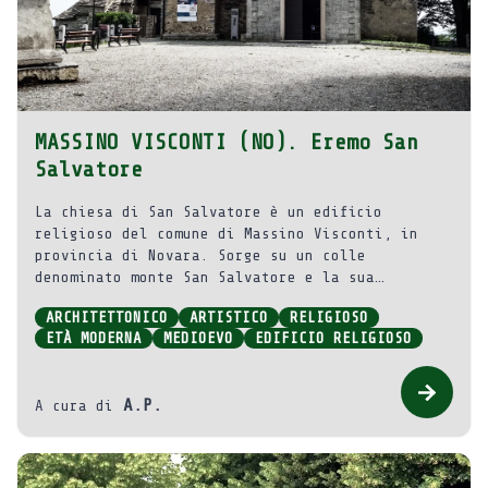
MASSINO VISCONTI (NO). Eremo San
Salvatore
La chiesa di San Salvatore è un edificio
religioso del comune di Massino Visconti, in
provincia di Novara. Sorge su un colle
denominato monte San Salvatore e la sua
costruzione iniziò intorno all’anno 1000 per
ARCHITETTONICO
ARTISTICO
RELIGIOSO
volontà dei monaci benedettini dell’abbazia di
ETÀ MODERNA
MEDIOEVO
EDIFICIO RELIGIOSO
Massino.
A.P.
A cura di