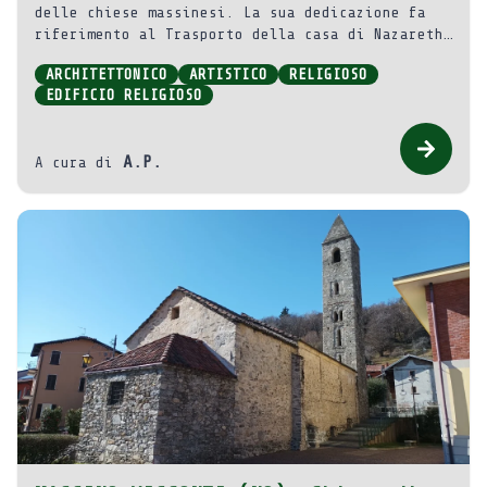
delle chiese massinesi. La sua dedicazione fa
riferimento al Trasporto della casa di Nazareth
a Loreto, un evento datato all’anno 1295 che
ARCHITETTONICO
ARTISTICO
RELIGIOSO
diede avvio a una diffusa devozione.
EDIFICIO RELIGIOSO
A.P.
A cura di