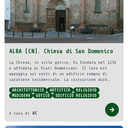
ALBA (CN). Chiesa di San Domenico
La Chiesa, in stile gotico, fu fondata nel 1292
e affidata ai frati Domenicani. Il lato est
appoggia sui resti di un edificio romano di
carattere residenziale. La costruzione durò
molti anni perché, in un documento del 1440,
ARCHITETTONICO
ARTISTICO
RELIGIOSO
papa Eugenio IV concesse indulgenze per
MEDIOEVO
GOTICO
EDIFICIO RELIGIOSO
raccogliere fondi per i lavori della fabbrica
ancora “imperfecta”. Probabilmente in tale
periodo venne anche rimaneggiata in parte la
AC
A cura di
struttura, completata nel 1474.