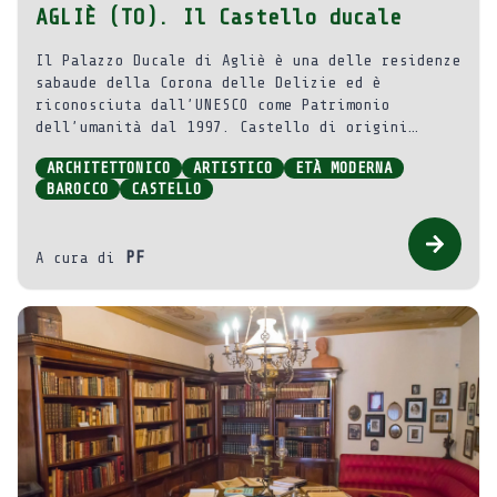
AGLIÈ (TO). Il Castello ducale
Il Palazzo Ducale di Agliè è una delle residenze
sabaude della Corona delle Delizie ed è
riconosciuta dall’UNESCO come Patrimonio
dell’umanità dal 1997. Castello di origini
medievali, ricostruito nel Seicento e riadattato
ARCHITETTONICO
ARTISTICO
ETÀ MODERNA
fino all’Ottocento. Conserva suggestivi saloni
BAROCCO
CASTELLO
interni ricchi di arredi e reperti ed uno
scenografico parco.
PF
A cura di