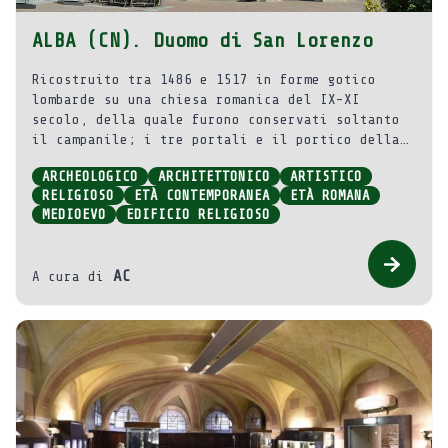
ALBA (CN). Duomo di San Lorenzo
Ricostruito tra 1486 e 1517 in forme gotico
lombarde su una chiesa romanica del IX-XI
secolo, della quale furono conservati soltanto
il campanile; i tre portali e il portico della
facciata; la cripta. Restaurato nel 1867-1872 in
ARCHEOLOGICO
ARCHITETTONICO
ARTISTICO
stile neogotico; dal 1871, fu affrescato
RELIGIOSO
ETÀ CONTEMPORANEA
ETÀ ROMANA
internamente.
MEDIOEVO
EDIFICIO RELIGIOSO
AC
A cura di