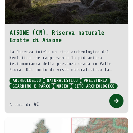
AISONE (CN). Riserva naturale
Grotte di Aisone
La Riserva tutela un sito archeologico del
Neolitico che rappresenta la più antica
testimonianza della presenza umana in Valle
Stura. Dal punto di vista naturalistico la
piccola area protetta è significativa per la
ARCHEOLOGICO
NATURALISTICO
PREISTORIA
flora e l’avifauna che si possono osservare
GIARDINO E PARCO
MUSEO
SITO ARCHEOLOGICO
percorrendo un sentiero naturalistico
attrezzato.
AC
A cura di