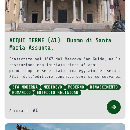
ACQUI TERME (Al). Duomo di Santa
Maria Assunta.
Consacrato nel 1067 dal Vescovo San Guido, ma la
costruzione era iniziata circa 40 anni
prima. Dopo essere stato rimaneggiato nel secolo
XVII, dell’edificio romanico oggi si conservano
il transetto, il campanile e le tre belle absidi
ETÀ MODERNA
MEDIOEVO
MODERNO
RINASCIMENTO
semicircolari liberate dal restauro del 1971-72.
ROMANICO
EDIFICIO RELIGIOSO
AC
A cura di