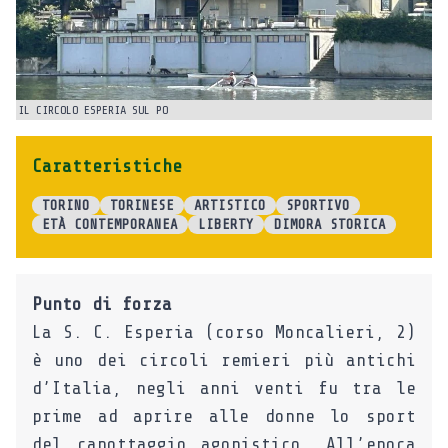
IL CIRCOLO ESPERIA SUL PO
IL
Caratteristiche
TORINO
TORINESE
ARTISTICO
SPORTIVO
ETÀ CONTEMPORANEA
LIBERTY
DIMORA STORICA
Punto di forza
La S. C. Esperia (corso Moncalieri, 2)
è uno dei circoli remieri più antichi
d’Italia, negli anni venti fu tra le
prime ad aprire alle donne lo sport
del canottaggio agonistico. All’epoca