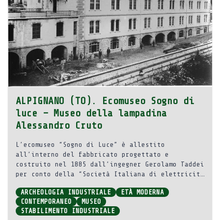
ALPIGNANO (TO). Ecomuseo Sogno di
luce – Museo della lampadina
Alessandro Cruto
L’ecomuseo “Sogno di Luce” è allestito
all’interno del fabbricato progettato e
costruito nel 1885 dall’ingegner Gerolamo Taddei
per conto della “Società Italiana di elettricità
Sistema Cruto”, la prima fabbrica italiana di
ARCHEOLOGIA INDUSTRIALE
ETÀ MODERNA
lampadine ad incandescenza.
CONTEMPORANEO
MUSEO
STABILIMENTO INDUSTRIALE