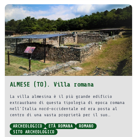
ALMESE (TO). Villa romana
La villa almesina è il più grande edificio
extraurbano di questa tipologia di epoca romana
nell’Italia nord-occidentale ed era posta al
centro di una vasta proprietà per il suo
sfruttamento agro-pastorale. Le sue
ARCHEOLOGICO
ETÀ ROMANA
ROMANO
caratteristiche ne fanno una residenza di lusso,
SITO ARCHEOLOGICO
destinata ad un proprietario con notevoli