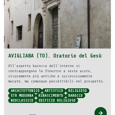
AVIGLIANA (TO). Oratorio del Gesù
All’aspetto barocco dell’interno si
contrappongono le finestre a sesto acuto,
sicuramente più antiche e successivamente
murate, ma comunque percettibili nel prospetto
sulla via e simili a quelle della fronte rivolta
ARCHITETTONICO
ARTISTICO
RELIGIOSO
verso il cortile.
ETÀ MODERNA
RINASCIMENTO
BAROCCO
NEOCLASSICO
EDIFICIO RELIGIOSO