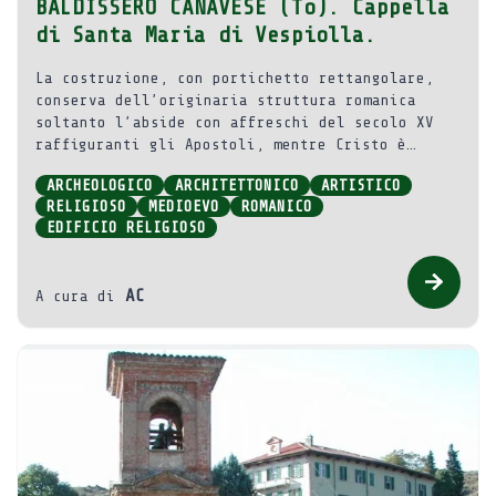
BALDISSERO CANAVESE (To). Cappella
di Santa Maria di Vespiolla.
La costruzione, con portichetto rettangolare,
conserva dell’originaria struttura romanica
soltanto l’abside con affreschi del secolo XV
raffiguranti gli Apostoli, mentre Cristo è
presente nella volta tra i simboli degli
ARCHEOLOGICO
ARCHITETTONICO
ARTISTICO
Evangelisti.
RELIGIOSO
MEDIOEVO
ROMANICO
EDIFICIO RELIGIOSO
AC
A cura di