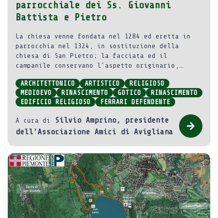
parrocchiale dei Ss. Giovanni
Battista e Pietro
La chiesa venne fondata nel 1284 ed eretta in
parrocchia nel 1324, in sostituzione della
chiesa di San Pietro; la facciata ed il
campanile conservano l’aspetto originario,
mentre l’interno nelle sue forme attuali è il
ARCHITETTONICO
ARTISTICO
RELIGIOSO
risultato di vari rimaneggiamenti avvenuti nel
MEDIOEVO
RINASCIMENTO
GOTICO
RINASCIMENTO
Settecento.
EDIFICIO RELIGIOSO
FERRARI DEFENDENTE
Silvio Amprino, presidente
A cura di
dell'Associazione Amici di Avigliana