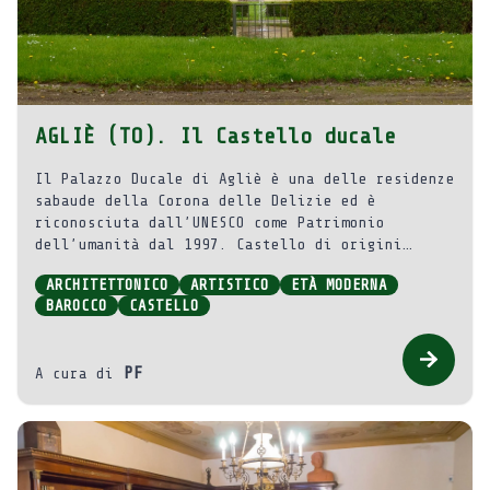
AGLIÈ (TO). Il Castello ducale
Il Palazzo Ducale di Agliè è una delle residenze
sabaude della Corona delle Delizie ed è
riconosciuta dall’UNESCO come Patrimonio
dell’umanità dal 1997. Castello di origini
medievali, ricostruito nel Seicento e riadattato
ARCHITETTONICO
ARTISTICO
ETÀ MODERNA
fino all’Ottocento. Conserva suggestivi saloni
BAROCCO
CASTELLO
interni ricchi di arredi e reperti ed uno
scenografico parco.
PF
A cura di