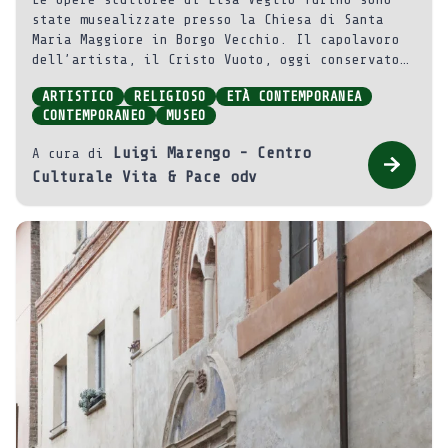
state musealizzate presso la Chiesa di Santa
Maria Maggiore in Borgo Vecchio. Il capolavoro
dell’artista, il Cristo Vuoto, oggi conservato
insieme al resto della collezione presso la
ARTISTICO
RELIGIOSO
ETÀ CONTEMPORANEA
chiesa di Santa Maria Maggiore di Avigliana, ha
CONTEMPORANEO
MUSEO
portato Elsa Veglio Turino all’attenzione della
critica.
Luigi Marengo - Centro
A cura di
Culturale Vita & Pace odv