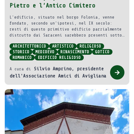
Pietro e l’Antico Cimitero
L’edificio, situato nel borgo Folonia, venne
fondato, secondo un’ipotesi, nel IX secolo:
resti di questo primitivo edificio parzialmente
distrutto dai Saraceni sarebbero presenti sotto
la chiesa attuale, ricostruita nel X-XI secolo
ARCHITETTONICO
ARTISTICO
RELIGIOSO
ed ulteriormente rimaneggiata tra il XIII e il
STORICO
MEDIOEVO
RINASCIMENTO
GOTICO
XV secolo.
ROMANICO
EDIFICIO RELIGIOSO
Silvio Amprino, presidente
A cura di
dell'Associazione Amici di Avigliana