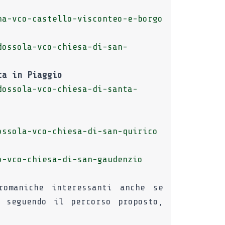
na-vco-castello-visconteo-e-borgo
dossola-vco-chiesa-di-san-
ta in Piaggio
dossola-vco-chiesa-di-santa-
ossola-vco-chiesa-di-san-quirico
o-vco-chiesa-di-san-gaudenzio
omaniche interessanti anche se
o seguendo il percorso proposto,