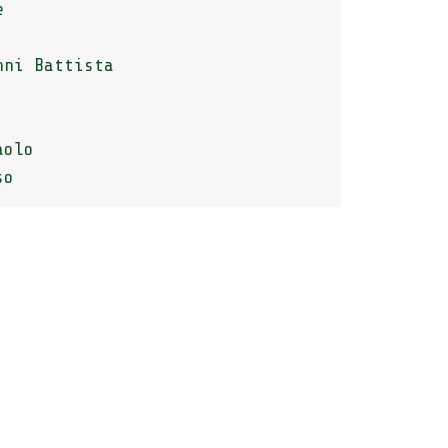
e
nni Battista
aolo
so