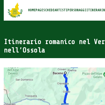
Piemonte Go!
HOMEPAGE
SCHEDE
ARTISTI
PERSONAGGI
ITINERARI
N
Itinerario romanico nel Ver
nell’Ossola