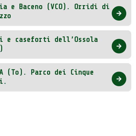
ia e Baceno (VCO). Orridi di
zzo
i e caseforti dell’Ossola
)
A (To). Parco dei Cinque
i.