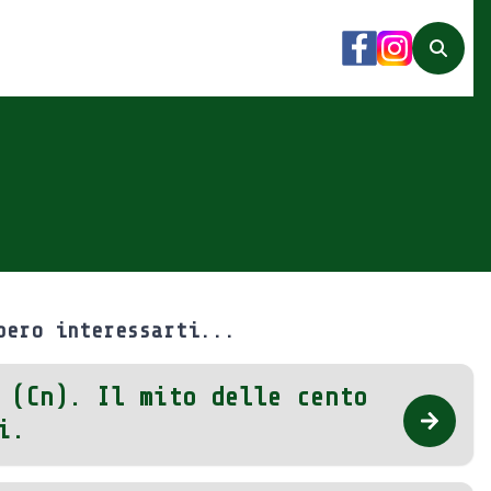
Facebook
Instagram
Search
bero interessarti...
 (Cn). Il mito delle cento
i.