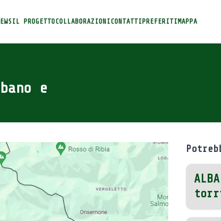
EWS
IL PROGETTO
COLLABORAZIONI
CONTATTI
PREFERITI
MAPPA
bano e
Potreb
ALBA
torr