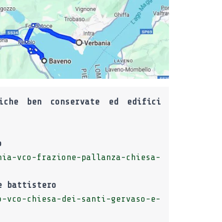
VILLADOSSOLA. CHI
iche ben conservate ed edifici
o
nia-vco-frazione-pallanza-chiesa-
e battistero
o-vco-chiesa-dei-santi-gervaso-e-