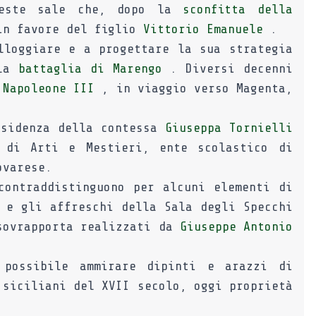
queste sale che, dopo la
sconfitta della
n favore del figlio
Vittorio Emanuele
.
lloggiare e a progettare la sua strategia
lla
battaglia di Marengo
. Diversi decenni
e
Napoleone III
, in viaggio verso Magenta,
esidenza della contessa
Giuseppa Tornielli
di Arti e Mestieri, ente scolastico di
ovarese.
contraddistinguono per alcuni elementi di
 e gli affreschi della Sala degli Specchi
 sovrapporta realizzati da
Giuseppe Antonio
 possibile ammirare dipinti e arazzi di
 siciliani del XVII secolo, oggi proprietà