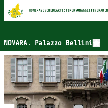
Piemonte Go!
HOMEPAGE
SCHEDE
ARTISTI
PERSONAGGI
ITINERARI
N
NOVARA. Palazzo Bellini