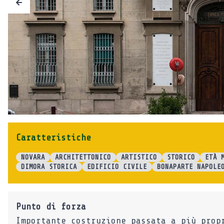
Caratteristiche
NOVARA
ARCHITETTONICO
ARTISTICO
STORICO
ETÀ 
DIMORA STORICA
EDIFICIO CIVILE
BONAPARTE NAPOLE
Punto di forza
Importante costruzione passata a più prop