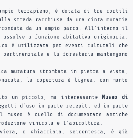
ampio terrapieno, è dotata di tre cortili
ulla strada racchiusa da una cinta muraria
rcondata da un ampio parco. All’interno il
 assolve a funzione abitativa originaria;
ico è utilizzata per eventi culturali che
 pertinenziale e la foresteria mantengono
ica muratura strombata in pietra a vista,
onacata, la copertura è lignea, con manto
tito un piccolo, ma interessante
Museo di
ggetti d’uso in parte recepiti ed in parte
l museo è quello di documentare antiche
roduzione vinicola e l’apicoltura.
iera, o ghiacciaia, seicentesca, è già