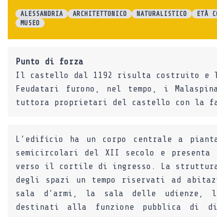
ALESSANDRIA
ARCHITETTONICO
NATURALISTICO
ETÀ C
MUSEO
Punto di forza
Il castello dal 1192 risulta costruito e 
Feudatari furono, nel tempo, i Malaspin
tuttora proprietari del castello con la f
L’edificio ha un corpo centrale a piant
semicircolari del XII secolo e presenta 
verso il cortile di ingresso. La struttur
degli spazi un tempo riservati ad abitaz
sala d’armi, la sala delle udienze, l
destinati alla funzione pubblica di d