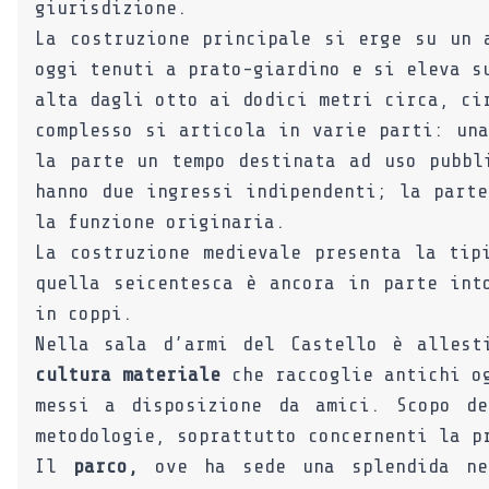
giurisdizione.
La costruzione principale si erge su un 
oggi tenuti a prato-giardino e si eleva s
alta dagli otto ai dodici metri circa, ci
complesso si articola in varie parti: una
la parte un tempo destinata ad uso pubbl
hanno due ingressi indipendenti; la parte
la funzione originaria.
La costruzione medievale presenta la tip
quella seicentesca è ancora in parte int
in coppi.
Nella sala d’armi del Castello è alles
cultura materiale
che raccoglie antichi o
messi a disposizione da amici. Scopo de
metodologie, soprattutto concernenti la p
Il
parco,
ove ha sede una splendida nev