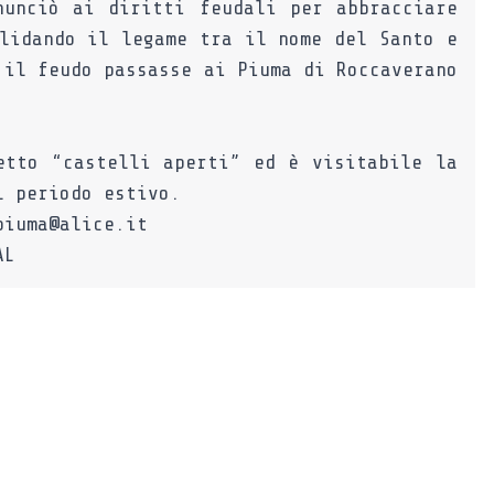
nunciò ai diritti feudali per abbracciare
lidando il legame tra il nome del Santo e
 il feudo passasse ai Piuma di Roccaverano
etto “castelli aperti” ed è visitabile la
l periodo estivo.
piuma@alice.it
AL