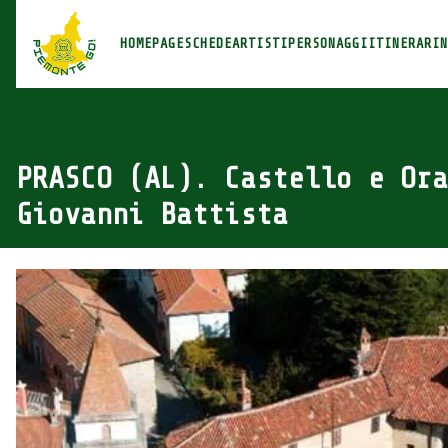
Piemonte Go!
HOMEPAGE
SCHEDE
ARTISTI
PERSONAGGI
ITINERARI
N
PRASCO (AL). Castello e Ora
Giovanni Battista